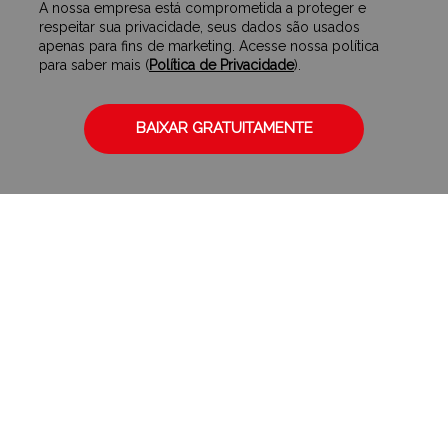
A nossa empresa está comprometida a proteger e
respeitar sua privacidade, seus dados são usados
apenas para fins de marketing. Acesse nossa política
para saber mais (
Política de Privacidade
).
BAIXAR GRATUITAMENTE
O que você vai encontrar nesse Ebook
Entenda a importância da
gestão financeira
Quer melhorar os lucros e
diminuir as despesas de
seu negócio? Você cuida