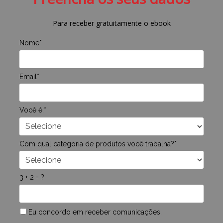
Para receber gratuitamente o ebook
Nome*
Email*
Você é:*
Com qual categoria de produtos você trabalha?*
3 + 2 = ?
Eu concordo em receber comunicações.