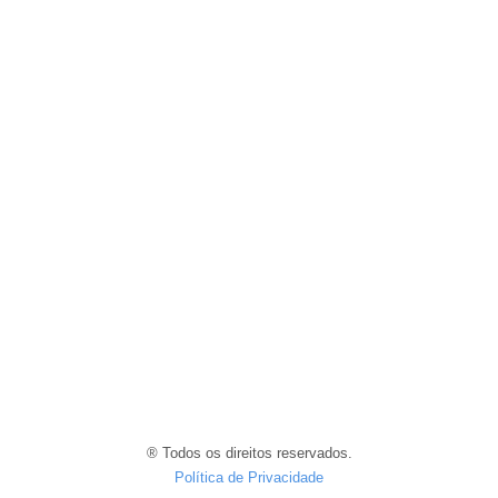
Controle o caixa do
seu negócio
Como você categoriza os
gastos e custos de sua
oficina? Qual é o
planejamento para manter
a folha salarial dos
colaboradores em dia?
Entenda como lidar com
esses processos e
melhore ainda mais a
gestão financeira de seu
empreendimento!
® Todos os direitos reservados.
Política de Privacidade